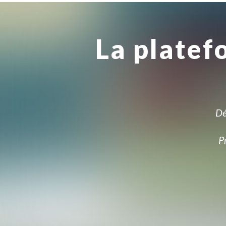
La platef
Dé
P