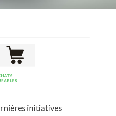
CHATS
URABLES
rnières initiatives