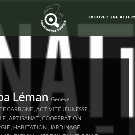
TROUVER UNE ALTER
iba Léman
Genève
TE CARBONE
,
ACTIVITÉ JEUNESSE
,
LE
,
ARTISANAT
,
COOPÉRATION
GIE
,
HABITATION
,
JARDINAGE,