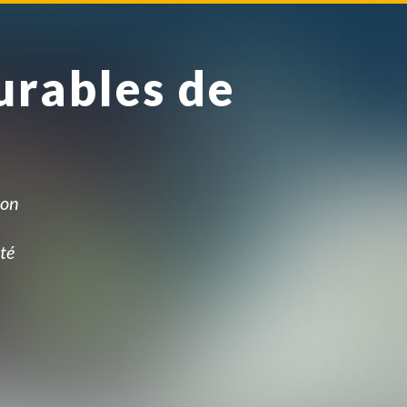
urables de
ion
té