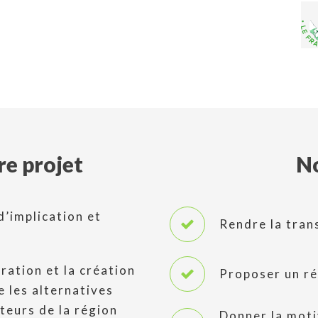
re projet
No
’implication et
Rendre la trans
oration et la création
Proposer un ré
e les alternatives
cteurs de la région
Donner la moti