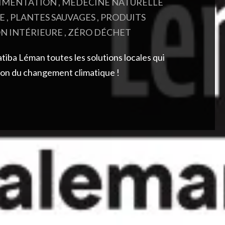
LIMENTATION
,
MÉDECINE NATURELLE
UE
,
PLANTES SAUVAGES
,
PRODUITS
N INTÉRIEURE
,
ZÉRO DÉCHET
tiba Léman toutes les solutions locales qui
tion du changement climatique !