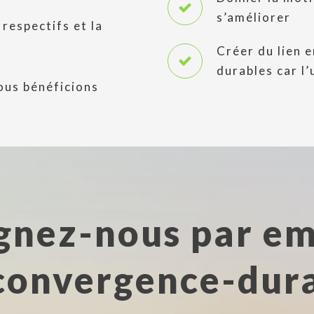
s’améliorer
 respectifs et la
Créer du lien e
durables car l’
ous bénéficions
gnez-nous par ema
convergence-dura