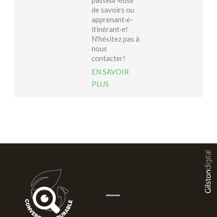
passeur·euse
de savoirs ou
apprenant·e-
itinérant·e!
N'hésitez pas à
nous
contacter!
EN SAVOIR
PLUS