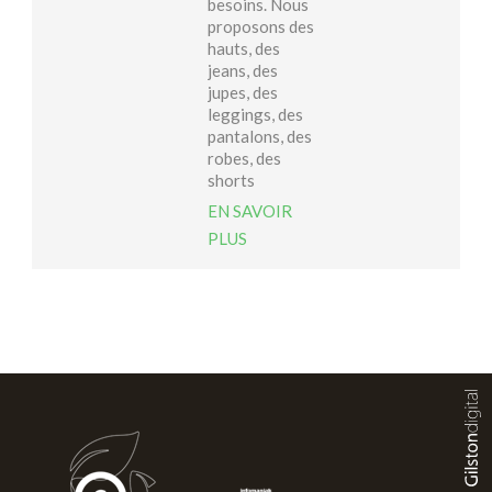
besoins. Nous
proposons des
hauts, des
jeans, des
jupes, des
leggings, des
pantalons, des
robes, des
shorts
EN SAVOIR
PLUS