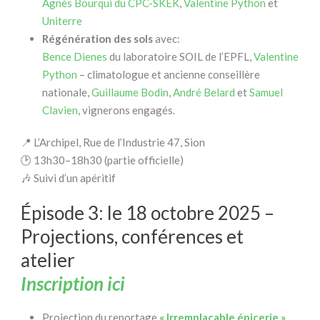
Agnès Bourqui du CPC-SKEK
,
Valentine Python
et
Uniterre
Régénération des sols
avec:
Bence Dienes
du laboratoire SOIL de l’EPFL,
Valentine
Python
– climatologue et ancienne conseillère
nationale,
Guillaume Bodin
,
André Belard
et
Samuel
Clavien
, vignerons engagés.
📍 L’Archipel, Rue de l’Industrie 47, Sion
🕑 13h30–18h30 (partie officielle)
🎶 Suivi d’un apéritif
Épisode 3: le 18 octobre 2025 –
Projections, conférences et
atelier
Inscription ici
Projection du reportage
« Irremplaçable épicerie »
,