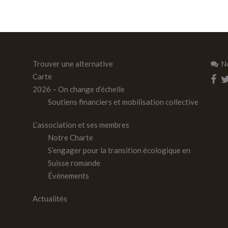
Trouver une alternative
N
Carte
2026 – On change d’échelle
Soutiens financiers et mobilisation collective
L’association et ses membres
Notre Charte
S’engager pour la transition écologique en
Suisse romande
Événements
Actualités